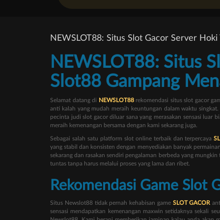
NEWSLOT88: Situs Slot Gacor Server Hoki 
NEWSLOT88: Situs Slo
Slot88 Gampang Men
Selamat datang di
NEWSLOT88
rekomendasi situs slot gacor gam
anti kalah yang mudah meraih keuntungan dalam waktu singkat. 
pecinta judi slot gacor diluar sana yang merasakan sensasi luar
meraih kemenangan bersama dengan kami sekarang juga.
Sebagai salah satu platform slot online terbaik dan terpercaya
S
yang stabil dan konsisten dengan menyediakan banyak permainan d
sekarang dan rasakan sendiri pengalaman berbeda yang mungkin t
tuntas tanpa harus melalui proses yang lama dan ribet.
Rekomendasi Game Slot G
Situs Newslot88 tidak pernah kehabisan game
SLOT GACOR
ant
sensasi mendapatkan kemenangan maxwin setidaknya sekali seumu
Newslot88. Kami berani memberikan jaminan kalau anda akan 