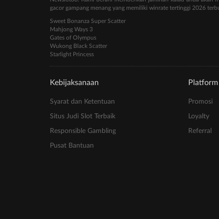
gacor gampang menang yang memiliki winrate tertinggi 2026 terb
Sweet Bonanza Super Scatter
Mahjong Ways 3
Gates of Olympus
Wukong Black Scatter
Starlight Princess
Kebijaksanaan
Platform
Syarat dan Ketentuan
Promosi
Situs Judi Slot Terbaik
Loyalty
Responsible Gambling
Referral
Pusat Bantuan