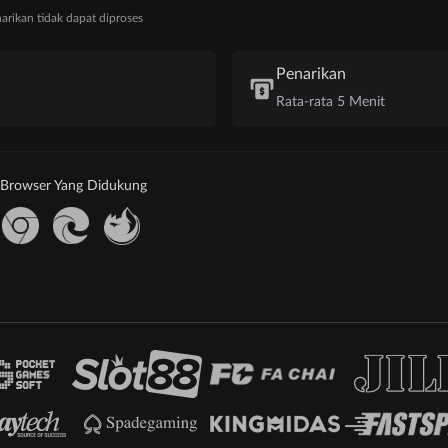
arikan tidak dapat diproses
Penarikan
Rata-rata 5 Menit
Browser Yang Didukung