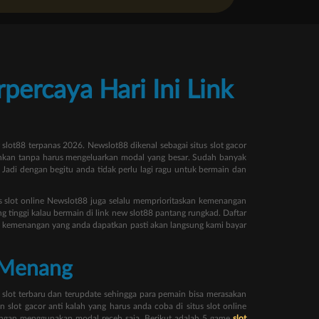
ercaya Hari Ini Link
slot88 terpanas 2026. Newslot88 dikenal sebagai situs slot gacor
ainkan tanpa harus mengeluarkan modal yang besar. Sudah banyak
 Jadi dengan begitu anda tidak perlu lagi ragu untuk bermain dan
us slot online Newslot88 juga selalu memprioritaskan kemenangan
 tinggi kalau bermain di link new slot88 pantang rungkad. Daftar
un kemenangan yang anda dapatkan pasti akan langsung kami bayar
 Menang
slot terbaru dan terupdate sehingga para pemain bisa merasakan
lot gacor anti kalah yang harus anda coba di situs slot online
ngan menggunakan modal receh saja. Berikut adalah 5 game
slot