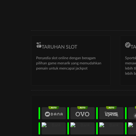
TARUHAN SLOT
T
Penyedia slot online dengan beragam
Sports
pilihan game menarik yang memudahkan
menawa
pemain untuk mencapai jackpot
lebih 
lebih 