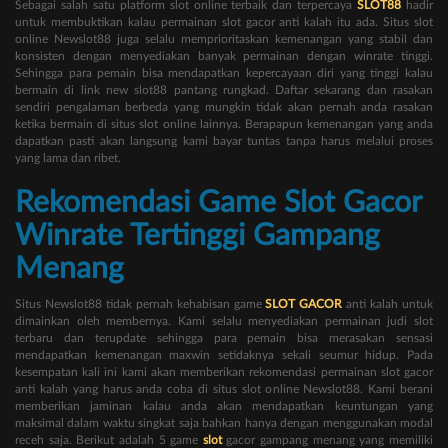
Sebagai salah satu platform slot online terbaik dan terpercaya
SLOT88
hadir
untuk membuktikan kalau permainan slot gacor anti kalah itu ada. Situs slot
online Newslot88 juga selalu memprioritaskan kemenangan yang stabil dan
konsisten dengan menyediakan banyak permainan dengan winrate tinggi.
Sehingga para pemain bisa mendapatkan kepercayaan diri yang tinggi kalau
bermain di link new slot88 pantang rungkad. Daftar sekarang dan rasakan
sendiri pengalaman berbeda yang mungkin tidak akan pernah anda rasakan
ketika bermain di situs slot online lainnya. Berapapun kemenangan yang anda
dapatkan pasti akan langsung kami bayar tuntas tanpa harus melalui proses
yang lama dan ribet.
Rekomendasi Game Slot Gacor
Winrate Tertinggi Gampang
Menang
Situs Newslot88 tidak pernah kehabisan game
SLOT GACOR
anti kalah untuk
dimainkan oleh membernya. Kami selalu menyediakan permainan judi slot
terbaru dan terupdate sehingga para pemain bisa merasakan sensasi
mendapatkan kemenangan maxwin setidaknya sekali seumur hidup. Pada
kesempatan kali ini kami akan memberikan rekomendasi permainan slot gacor
anti kalah yang harus anda coba di situs slot online Newslot88. Kami berani
memberikan jaminan kalau anda akan mendapatkan keuntungan yang
maksimal dalam waktu singkat saja bahkan hanya dengan menggunakan modal
receh saja. Berikut adalah 5 game
slot
gacor gampang menang yang memiliki