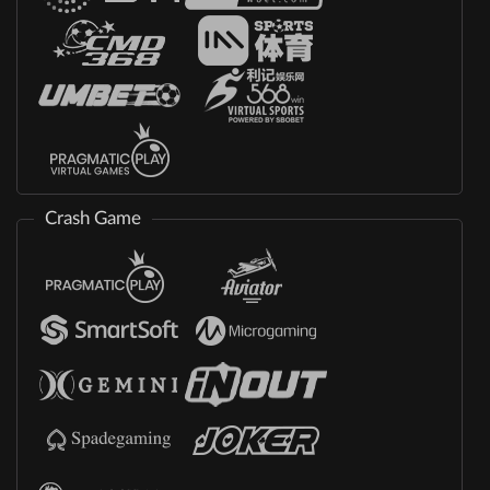
Crash Game