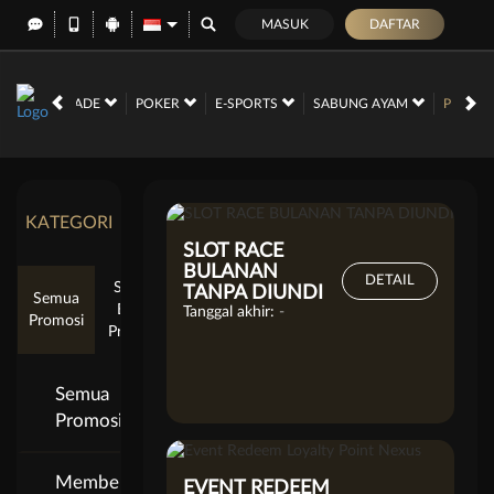
MASUK
DAFTAR
PROMO
ME
ARCADE
POKER
E-SPORTS
SABUNG AYAM
KATEGORI
SLOT RACE
BULANAN
DETAIL
Semua
TANPA DIUNDI
Semua
Event
Tanggal akhir:
-
Promosi
Provider
Semua
Promosi
Member
EVENT REDEEM