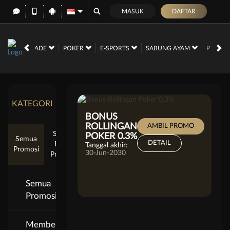
MASUK
DAFTAR
PROMO
ME
ARCADE
POKER
E-SPORTS
SABUNG AYAM
KATEGORI
BONUS
ROLLINGAN
AMBIL PROMO
Semua
POKER 0.3%
Semua
DETAIL
Event
Tanggal akhir:
Promosi
30-Jun-2030
Provider
Semua
Promosi
Member