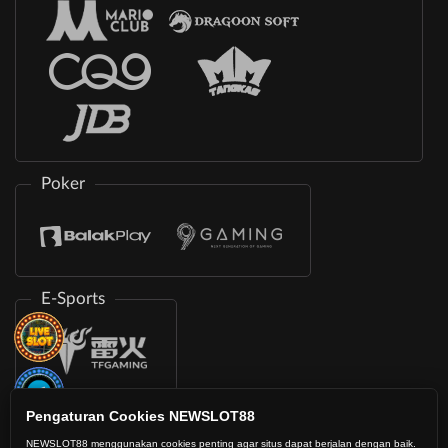
Poker
E-Sports
Sabung Ayam
Pengaturan Cookies NEWSLOT88
NEWSLOT88 menggunakan cookies penting agar situs dapat berjalan dengan baik.