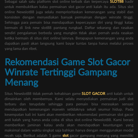
Sebagai salah satu platform slot online terbaik dan terpercaya
SLOT88
hadir
untuk membuktikan kalau permainan slot gacor anti kalah itu ada. Situs slot
online Newslot88 juga selalu memprioritaskan kemenangan yang stabil dan
konsisten dengan menyediakan banyak permainan dengan winrate tinggi.
Sehingga para pemain bisa mendapatkan kepercayaan diri yang tinggi kalau
bermain di link new slot88 pantang rungkad. Daftar sekarang dan rasakan
sendiri pengalaman berbeda yang mungkin tidak akan pernah anda rasakan
ketika bermain di situs slot online lainnya. Berapapun kemenangan yang anda
dapatkan pasti akan langsung kami bayar tuntas tanpa harus melalui proses
yang lama dan ribet.
Rekomendasi Game Slot Gacor
Winrate Tertinggi Gampang
Menang
Situs Newslot88 tidak pernah kehabisan game
SLOT GACOR
anti kalah untuk
dimainkan oleh membernya. Kami selalu menyediakan permainan judi slot
terbaru dan terupdate sehingga para pemain bisa merasakan sensasi
mendapatkan kemenangan maxwin setidaknya sekali seumur hidup. Pada
kesempatan kali ini kami akan memberikan rekomendasi permainan slot gacor
anti kalah yang harus anda coba di situs slot online Newslot88. Kami berani
memberikan jaminan kalau anda akan mendapatkan keuntungan yang
maksimal dalam waktu singkat saja bahkan hanya dengan menggunakan modal
receh saja. Berikut adalah 5 game
slot
gacor gampang menang yang memiliki