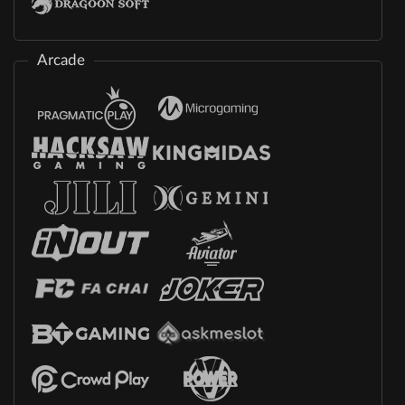
Arcade