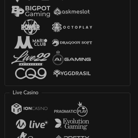
Live Casino