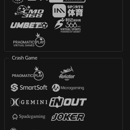
Crash Game