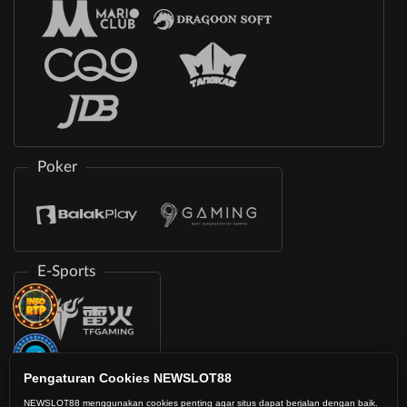
Poker
E-Sports
Sabung Ayam
Pengaturan Cookies NEWSLOT88
NEWSLOT88 menggunakan cookies penting agar situs dapat berjalan dengan baik.