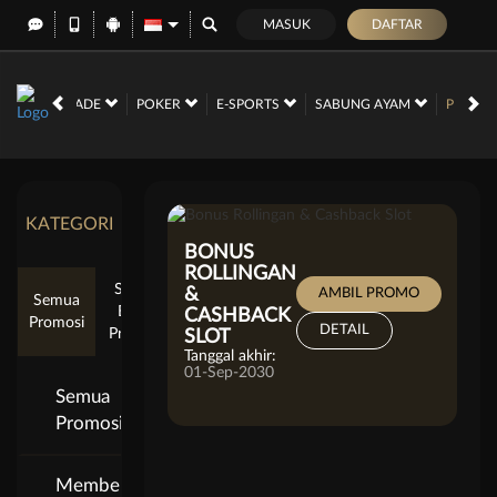
MASUK
DAFTAR
PROMO
ME
ARCADE
POKER
E-SPORTS
SABUNG AYAM
KATEGORI
BONUS
ROLLINGAN
Semua
&
AMBIL PROMO
Semua
Event
CASHBACK
Promosi
DETAIL
Provider
SLOT
Tanggal akhir:
01-Sep-2030
Semua
Promosi
Member