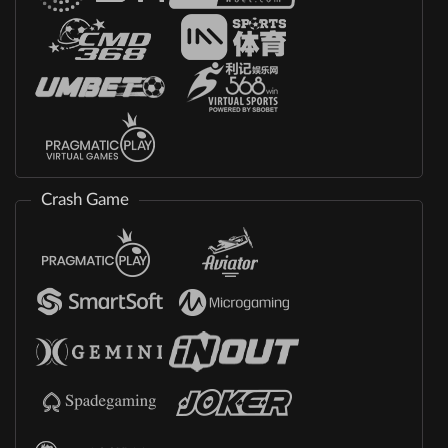
Crash Game