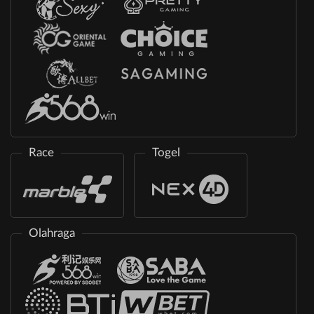
Race
Togel
Olahraga