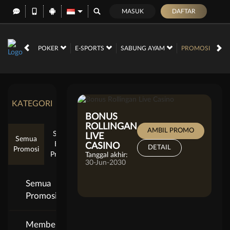
MASUK
DAFTAR
PROMOSI
ARCADE
POKER
E-SPORTS
SABUNG AYAM
KATEGORI
BONUS
ROLLINGAN
AMBIL PROMO
Semua
LIVE
Semua
Event
CASINO
DETAIL
Promosi
Provider
Tanggal akhir:
30-Jun-2030
Semua
Promosi
Member