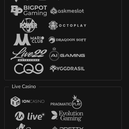
Live Casino