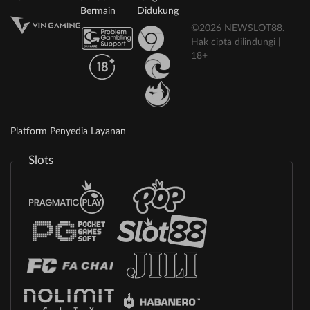
Bermain
Didukung
©2026 NEWSLOT88.
Hak cipta dilindungi |
18+
Platform Penyedia Layanan
Slots