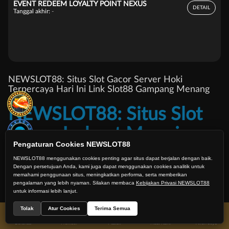
EVENT REDEEM LOYALTY POINT NEXUS
DETAIL
Tanggal akhir:
-
NEWSLOT88: Situs Slot Gacor Server Hoki
Terpercaya Hari Ini Link Slot88 Gampang Menang
NEWSLOT88: Situs Slot
Gacor Jackpot Maxwin
Pengaturan Cookies NEWSLOT88
Terpercaya Hari Ini Link
NEWSLOT88 menggunakan cookies penting agar situs dapat berjalan dengan baik.
Dengan persetujuan Anda, kami juga dapat menggunakan cookies analitik untuk
Slot88 Gampang Menang
memahami penggunaan situs, meningkatkan performa, serta memberikan
pengalaman yang lebih nyaman. Silakan membaca
Kebijakan Privasi NEWSLOT88
untuk informasi lebih lanjut.
Selamat datang di
NEWSLOT88
rekomendasi situs slot gacor gampang menang
hari ini dengan kualitas pelayanan terbaik yang menyediakan link new slot88
Tolak
Atur Cookies
Terima Semua
terpanas 2026. Newslot88 dikenal sebagai situs slot gacor anti kalah yang
mudah meraih keuntungan dalam waktu singkat. Banyak platform slot gacor
Beranda
Promosi
Masuk
Hub. Kami
Akun Saya
gampang menang terbaik tersedia disini yang bisa dimainkan tanpa harus