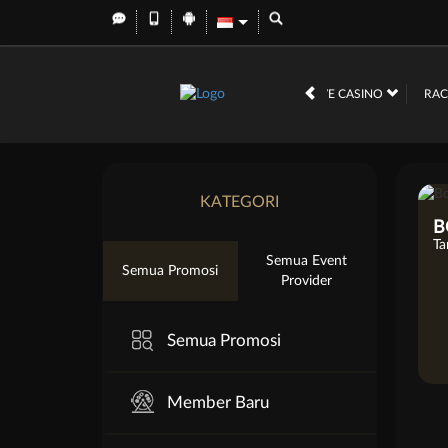
HOT GAMES
SLOTS
LIVE CASINO
RA
KATEGORI
B
Ta
Semua Event
Semua Promosi
Provider
Semua Promosi
Member Baru