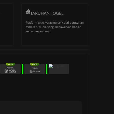
O
TARUHAN TOGEL
Platform togel yang menarik dari perusahan
terbaik di dunia yang menawarkan hadiah
kemenangan besar