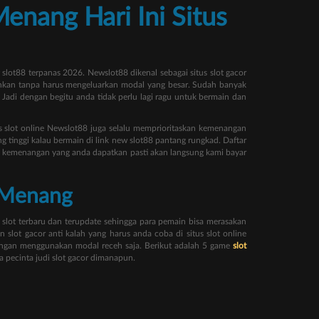
nang Hari Ini Situs
slot88 terpanas 2026. Newslot88 dikenal sebagai situs slot gacor
ainkan tanpa harus mengeluarkan modal yang besar. Sudah banyak
 Jadi dengan begitu anda tidak perlu lagi ragu untuk bermain dan
us slot online Newslot88 juga selalu memprioritaskan kemenangan
 tinggi kalau bermain di link new slot88 pantang rungkad. Daftar
un kemenangan yang anda dapatkan pasti akan langsung kami bayar
 Menang
slot terbaru dan terupdate sehingga para pemain bisa merasakan
lot gacor anti kalah yang harus anda coba di situs slot online
ngan menggunakan modal receh saja. Berikut adalah 5 game
slot
 pecinta judi slot gacor dimanapun.