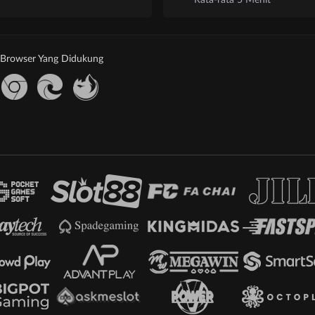
Rata-rata 5 Menit
Browser Yang Didukung