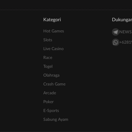
Kategori
Dukunga
Hot Games
NEWS
Slots
+6281
Live Casino
Race
Togel
Olahraga
Crash Game
Arcade
Poker
E-Sports
Sabung Ayam