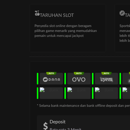
TARUHAN SLOT
T
Penyedia slot online dengan beragam
Sports
pilihan game menarik yang memudahkan
menawa
pemain untuk mencapai jackpot
lebih 
lebih 
* Selama bank maintenance dan bank offline deposit dan pen
Deposit